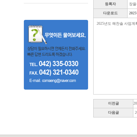
등록자
장을
다운로드
20
2025년도 해찬솔 사업계
이전글
2
다음글