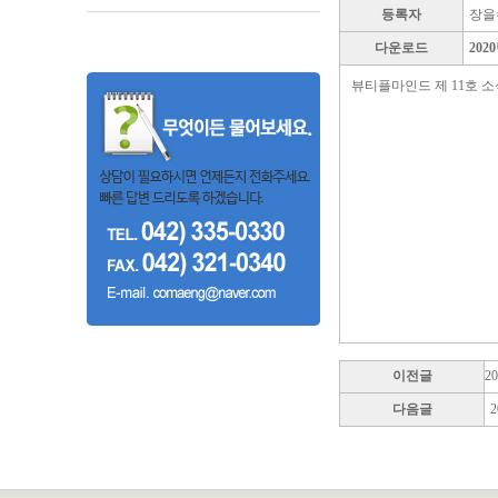
등록자
장을
다운로드
202
뷰티플마인드 제 11호 소식지 
이전글
2
다음글